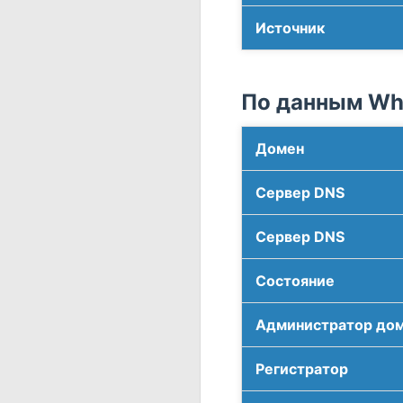
Источник
По данным Who
Домен
Сервер DNS
Сервер DNS
Соcтояние
Администратор до
Регистратор